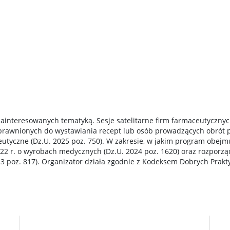
zainteresowanych tematyką. Sesje satelitarne firm farmaceutycznyc
prawnionych do wystawiania recept lub osób prowadzących obrót p
eutyczne (Dz.U. 2025 poz. 750). W zakresie, w jakim program obe
022 r. o wyrobach medycznych (Dz.U. 2024 poz. 1620) oraz rozporzą
 poz. 817). Organizator działa zgodnie z Kodeksem Dobrych Prak