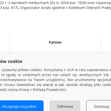
022 r. o wyrobach medycznych (Dz.U. 2024 poz. 1620) oraz rozporzą
 poz. 817). Organizator działa zgodnie z Kodeksem Dobrych Prak
Partner
ków cookie
ej używamy plików cookies. Korzystamy z nich w celu zapewniania
na to zgodę, w ustalonych przez nas celach np. analitycznych lub
 przechowywanie na Twoim urządzeniu. Nie uruchomimy opcjonaln
śli chcesz dowiedzieć się więcej w jaki sposób działają pliki coo
edź naszą stronę z Polityką Prywatności
rights © 2026 Via Medica
Strona główna
Nota prawna
Regula
Akceptuję wszystkie
Odmowa
Dostosuj